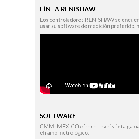
LÍNEA RENISHAW
Los controladores RENISHAW se encuentr
usar su software de medición preferido, 
SOFTWARE
CMM- MEXICO ofrece una distinta gama de
el ramo metrológico.