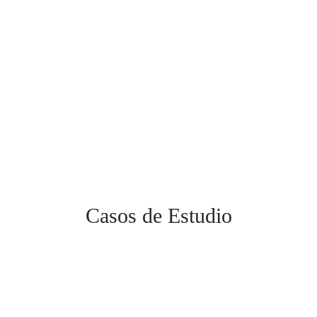
Leer más >>
Retrofits y Actualizaciones
Leer más >>
Casos
de
Estudio
Nikon
3D LASER SCANNING
Leer más >>