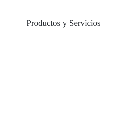
Productos
y
Servicios
CMM´S
Leer más >>
Servicios
Leer más >>
Refacciones y Accesorios