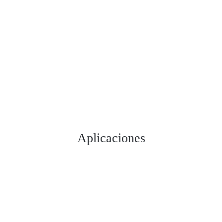
Polyworks
MODELER
Leer más >>
Aplicaciones
Leer más