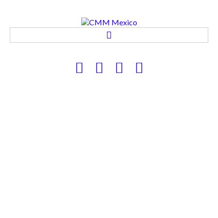
CMM MEXICO
PRODUCTOS Y SERVICIOS
APLICACIONES
CONTACTO